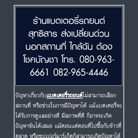
ร้านแบตเตอรี่รถยนต์
สุทธิสาร ส่งเปลี่ยนด่วน
นอกสถานที่ ใกล้ฉัน ต้อง
โชคบัญชา โทร. 080-963-
6661 082-965-4446
ปัญหาเกี่ยวกับ
แบตเตอรี่รถยนต์
ไม่สามารถเลือก
สถานที่ หรือช่วงในการมีปัญหาได้ แม้แบตเตอรี่จะ
ได้รับการดูแลอย่างดี มีสภาพที่ดี ก็อาจจะเกิด
ปัญหาข้นได้เสมอ แม้ตอนแต่ตอนที่ไปซื้อกับข้าวที่
ตลาด หรือซุปเปอร์มาร์เก็ตก็สามารถเกิดปัญหาได้