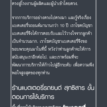
ตรงสู่โรงงานผู้ผลิตและผู้นำเข้าโดยตรง.
จากการบริการอย่างตรงไปตรงมา และรู้จริงเรื่อง
แบตเตอรี่รถยนต์มานานกว่า 10 ปี เราโชคบัญชา
แบตเตอรี่จึงได้การตอบรับและไว้วางใจจากลูกค้า
เป็นจำนวนมาก. เราโชคบัญชาแบตเตอรี่จึงขอ
ขอบพระคุณมาในที่นี้ หวังว่าท่านลูกค้าจะให้การ
สนับสนุนเราอีกต่อไป. และเราพร้อมที่จะ
พัฒนาการบริการให้ก้าวไปสู่อีกระดับ เพื่อความพึง
พอใจสูงสุดของทุกท่าน
ร้านแบตเตอรี่รถยนต์ สุทธิสาร ขั้น
ตอนการใช้บริการ