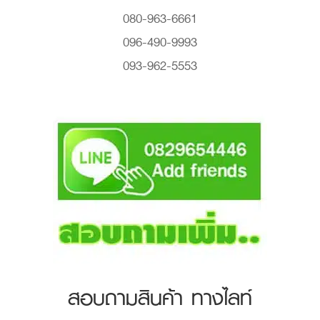
080-963-6661
096-490-9993
093-962-5553
สอบถามสินค้า ทางไลท์