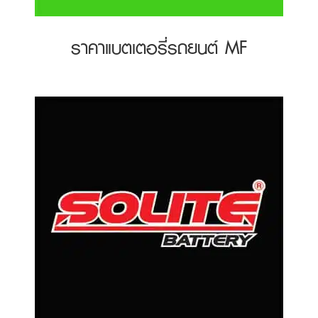
ราคาแบตเตอรี่รถยนต์ MF