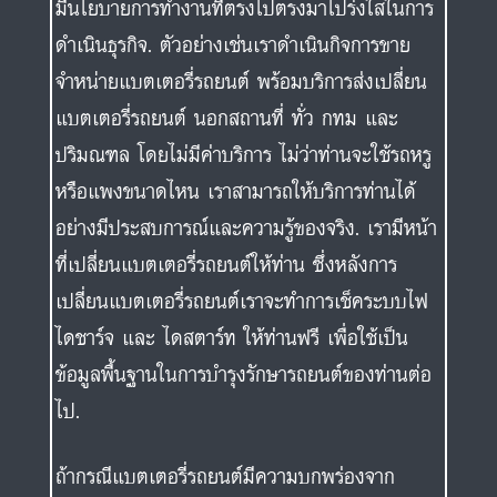
มีนโยบายการทำงานที่ตรงไปตรงมาโปร่งใสในการ
ดำเนินธุรกิจ. ตัวอย่างเช่นเราดำเนินกิจการขาย
จำหน่ายแบตเตอรี่รถยนต์ พร้อมบริการส่งเปลี่ยน
แบตเตอรี่รถยนต์ นอกสถานที่ ทั่ว กทม และ
ปริมณฑล โดยไม่มีค่าบริการ ไม่ว่าท่านจะใช้รถหรู
หรือแพงขนาดไหน เราสามารถให้บริการท่านได้
อย่างมีประสบการณ์และความรู้ของจริง. เรามีหน้า
ที่เปลี่ยนแบตเตอรี่รถยนต์ให้ท่าน ซึ่งหลังการ
เปลี่ยนแบตเตอรี่รถยนต์เราจะทำการเช็คระบบไฟ
ไดชาร์จ และ ไดสตาร์ท ให้ท่านฟรี เพื่อใช้เป็น
ข้อมูลพื้นฐานในการบำรุงรักษารถยนต์ของท่านต่อ
ไป.
ถ้ากรณีแบตเตอรี่รถยนต์มีความบกพร่องจาก