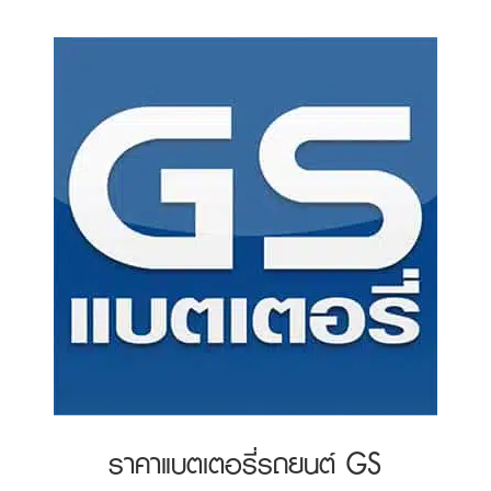
ราคาแบตเตอรี่รถยนต์ GS