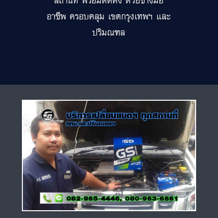
สถานที่ พร้อมติดตั้ง ด้วยช่างมือ
อาชีพ ครอบคลุม เขตกรุงเทพฯ และ
ปริมณฑล