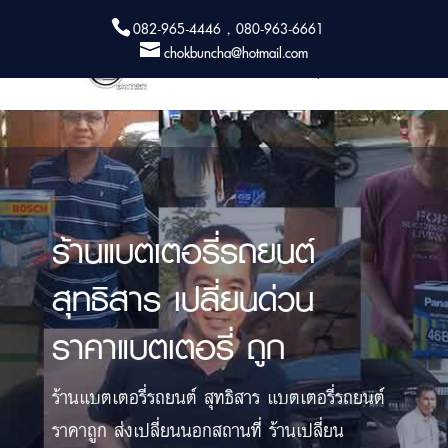
082-965-4446 , 080-963-6661
chokbuncha@hotmail.com
ร้านแบตเตอรี่รถยนต์
สุทธิสาร เปลี่ยนด่วน
ราคาแบตเตอรี่ ถูก
ร้านแบตเตอรี่รถยนต์ สุทธิสาร แบตเตอรี่รถยนต์
ราคาถูก ส่งเปลี่ยนนอกสถานที่ ร้านเปลี่ยน