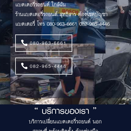
แบตเตอรี่รถยนต์ ใกล้ฉัน
ร้านแบตเตอรี่รถยนต์ สุทธิสาร ต้องโชคบัญชา
แบตเตอรี่ โทร 080-963-6661 082-965-4446
080-963-6661
082-965-4446
“ บริการของเรา ”
บริการเปลี่ยนแบตเตอรี่รถยนต์ นอก