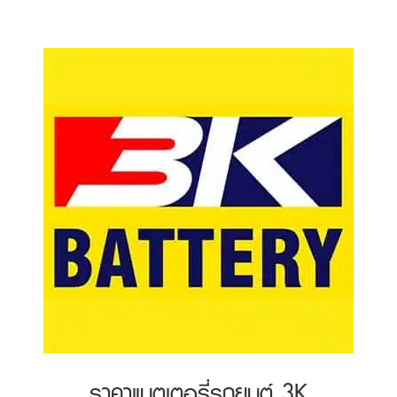
ราคาแบตเตอรี่รถยนต์ 3K