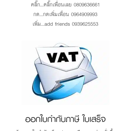
คลิ๊ก...
คลิ๊กเพื่อนเลย 0809636661
กด...
กดเพิ่มเพื่อน 0964909993
เพิ่ม...
add friends 0939625553
ออกใบกำกับภาษี ใบเสร็จ