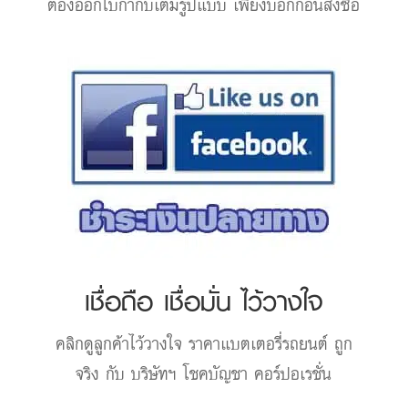
ต้องออกใบกำกับเต็มรูปแบบ เพียงบอกก่อนสั่งซื้อ
เชื่อถือ เชื่อมั่น ไว้วางใจ
คลิกดูลูกค้าไว้วางใจ
ราคาแบตเตอรี่รถยนต์ ถูก
จริง
กับ บริษัทฯ โชคบัญชา คอร์ปอเรชั่น