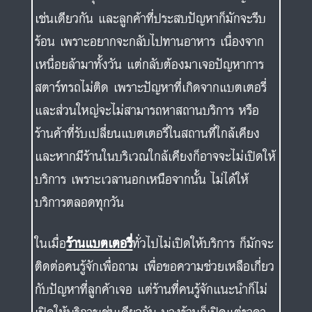
เช่นเดียวกัน และลูกค้าที่ประสบปัญหาก็มักจะรีบ
ร้อน เพราะอยากจะกลับไปทานอาหาร เนื่องจาก
เหนื่อยล้ามาทั้งวัน แต่กลับต้องมาเจอปัญหาการ
สตาร์ทรถไม่ติด เพราะปัญหาที่เกิดจากแบตเตอรี่
และส่วนใหญ่จะไม่สามารถหาสถานบริการ หรือ
ร้านค้าที่รับเปลี่ยนแบตเตอรี่ในสถานที่ใกล้เคียง
และหากมีร้านในบริเวณใกล้เคียงก็อาจจะไม่เปิดให้
บริการ เพราะเวลานอกเหนือจากนั้น ไม่ได้ให้
บริการตลอดทุกวัน
ในเมื่อ
ร้านแบตเตอรี่
ทั่วไปไม่เปิดให้บริการ ก็มักจะ
ติดต่อคนรู้จักเพื่อถาม เพื่อขอความช่วยเหลือเกี่ยว
กับปัญหาที่ลูกค้าเจอ แต่ร้านที่คนรู้จักแนะนำก็ไม่
เปิดให้บริการเช่นเดียวกัน บางร้านก็เปิดแต่ราคา